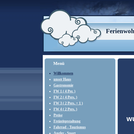
Ferienwoh
Menü
Willkommen
unser Haus
Gastronomie
FW 1 ( 4 Per. )
FW 2 ( 4 Pers. )
FW 3 ( 2 Pers. + 1 )
FW 4 ( 2 Pers. )
Preise
w
Freizeitgestaltung
Fahrrad - Tourismus
Angler - Sport