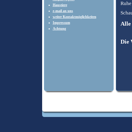
Ruhe 
Haustiere
e-mail an uns
Schau
weiter Kontaktmöglichkeiten
Alle
Impressum
Achtung
Die 